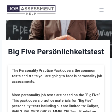
Skip
to
content
Big Five Persönlichkeitstest
The Personality Practice Pack covers the common
tests and traits you are going to face in personality job
assessments.
Most personality job tests are based on the “Big Five”.
This pack covers practice materials for “Big Five”
personality tests including but not limited to: Caliper,
PAPI 3, SHL OPQ\ OPQ32, MMPI, CPI Test, Predictive