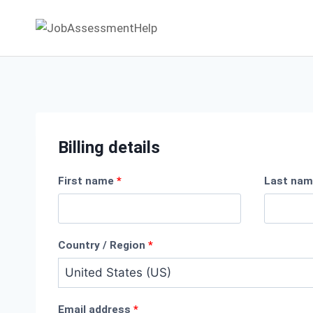
Skip
to
content
Billing details
First name
*
Last na
Country / Region
*
Email address
*