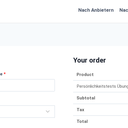
Nach Anbietern
Na
Your order
me
*
Product
Persönlichkeitstests Übu
Subtotal
Tax
Total