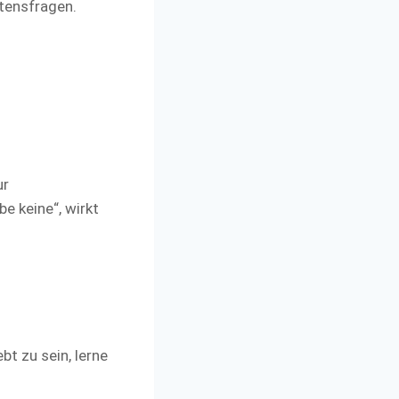
ltensfragen.
ur
e keine“, wirkt
ebt zu sein, lerne