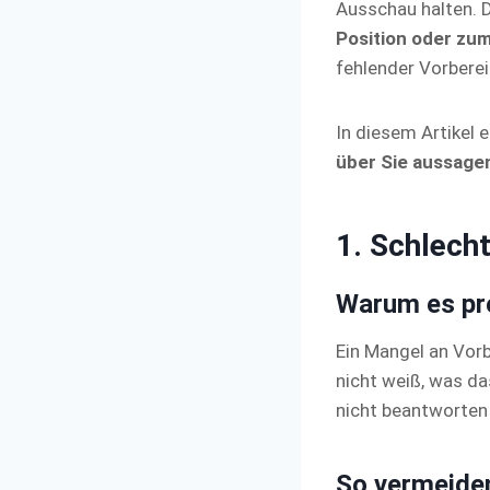
Ausschau halten. D
Position oder zu
fehlender Vorberei
In diesem Artikel 
über Sie aussage
1. Schlech
Warum es pro
Ein Mangel an Vor
nicht weiß, was d
nicht beantworten 
So vermeiden