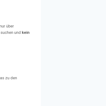
nur über
b“ suchen und
kein
was zu den