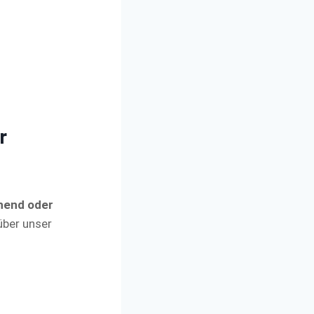
r
chend oder
über unser