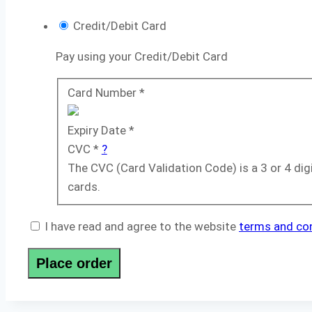
Credit/Debit Card
Pay using your Credit/Debit Card
Card Number
*
Expiry Date
*
CVC
*
?
The CVC (Card Validation Code) is a 3 or 4 di
cards.
I have read and agree to the website
terms and co
Place order