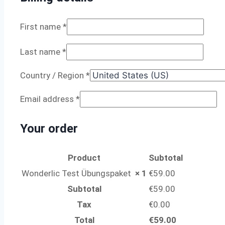
First name
*
Last name
*
Country / Region
*
Email address
*
Your order
Product
Subtotal
Wonderlic Test Übungspaket
× 1
€
59.00
Subtotal
€
59.00
Tax
€
0.00
Total
€
59.00